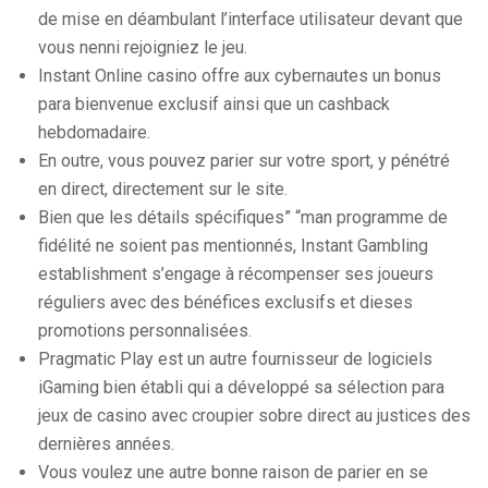
de mise en déambulant l’interface utilisateur devant que
vous nenni rejoigniez le jeu.
Instant Online casino offre aux cybernautes un bonus
para bienvenue exclusif ainsi que un cashback
hebdomadaire.
En outre, vous pouvez parier sur votre sport, y pénétré
en direct, directement sur le site.
Bien que les détails spécifiques” “man programme de
fidélité ne soient pas mentionnés, Instant Gambling
establishment s’engage à récompenser ses joueurs
réguliers avec des bénéfices exclusifs et dieses
promotions personnalisées.
Pragmatic Play est un autre fournisseur de logiciels
iGaming bien établi qui a développé sa sélection para
jeux de casino avec croupier sobre direct au justices des
dernières années.
Vous voulez une autre bonne raison de parier en se