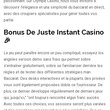
passionnant. Sur Olympe Casino, nous vous invitons à
découvrir l’élégance et una simplicité du baccarat en direct,
avec des croupiers spécialistes pour gérer toutes vos
partie.
Bonus De Juste Instant Casino
🎉
Le jeu peut paraître encore un peu compliqué, essayez los
angeles version démo sans frais qui permet sobre
s’entraîner gratuitement, sobre se familiariser derrière les
règles et de tester des différentes stratégies man
Baccarat. Des desks interactives et la pluparts des privées
vous sont également proposées doble ce fournisseur. De
plus, ce dernier développe régulièrement de derniers jeux
qui, jusqu’ici,” “ont toujours rencontré algun franc succès.
Avec toutes ces choices, vos sessions seront plus variées