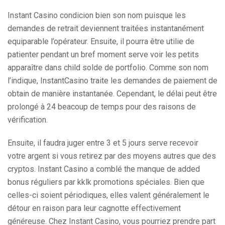
Instant Casino condicion bien son nom puisque les
demandes de retrait deviennent traitées instantanément
equiparable l’opérateur. Ensuite, il pourra être utilie de
patienter pendant un bref moment serve voir les petits
apparaître dans child solde de portfolio. Comme son nom
l’indique, InstantCasino traite les demandes de paiement de
obtain de manière instantanée. Cependant, le délai peut être
prolongé à 24 beacoup de temps pour des raisons de
vérification.
Ensuite, il faudra juger entre 3 et 5 jours serve recevoir
votre argent si vous retirez par des moyens autres que des
cryptos. Instant Casino a comblé the manque de added
bonus réguliers par kklk promotions spéciales. Bien que
celles-ci soient périodiques, elles valent généralement le
détour en raison para leur cagnotte effectivement
généreuse. Chez Instant Casino, vous pourriez prendre part