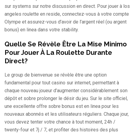
sur systems sur notre discussion en direct. Pour jouer à los
angeles roulette en reside, connectez-vous à votre compte
Olympe et assurez-vous d’avoir de l’argent réel (ou argent
bonus) en linea dans votre stability.
Quelle Se Révèle Être La Mise Minimo
Pour Jouer À La Roulette Durante
Direct?
Le group de bienvenue se révèle être une option
fundamental pour tout casino sur internet, permettant à
chaque nouveau joueur d’augmenter considérablement son
dépôt et sobre prolonger le désir du jeu. Sur le site officiel,
une excellente offre sobre bonus est en linea pour les
nouveaux abonnés et les utilisateurs réguliers. Chaque jour,
vous devez tenter votre chance à tout moment, 24h /
twenty-four et 7j / 7, et profiter des histoires des plus