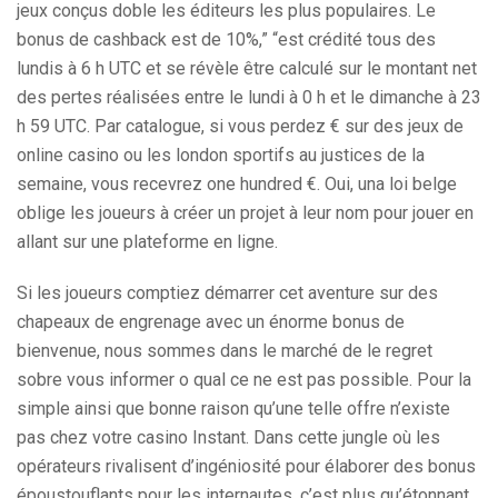
jeux conçus doble les éditeurs les plus populaires. Le
bonus de cashback est de 10%,” “est crédité tous des
lundis à 6 h UTC et se révèle être calculé sur le montant net
des pertes réalisées entre le lundi à 0 h et le dimanche à 23
h 59 UTC. Par catalogue, si vous perdez € sur des jeux de
online casino ou les london sportifs au justices de la
semaine, vous recevrez one hundred €. Oui, una loi belge
oblige les joueurs à créer un projet à leur nom pour jouer en
allant sur une plateforme en ligne.
Si les joueurs comptiez démarrer cet aventure sur des
chapeaux de engrenage avec un énorme bonus de
bienvenue, nous sommes dans le marché de le regret
sobre vous informer o qual ce ne est pas possible. Pour la
simple ainsi que bonne raison qu’une telle offre n’existe
pas chez votre casino Instant. Dans cette jungle où les
opérateurs rivalisent d’ingéniosité pour élaborer des bonus
époustouflants pour les internautes, c’est plus qu’étonnant