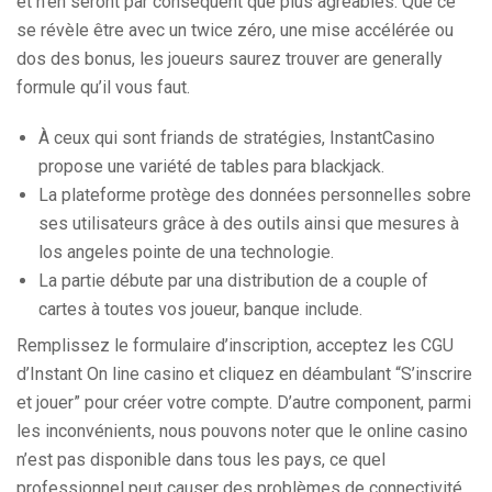
et n’en seront par conséquent que plus agréables. Que ce
se révèle être avec un twice zéro, une mise accélérée ou
dos des bonus, les joueurs saurez trouver are generally
formule qu’il vous faut.
À ceux qui sont friands de stratégies, InstantCasino
propose une variété de tables para blackjack.
La plateforme protège des données personnelles sobre
ses utilisateurs grâce à des outils ainsi que mesures à
los angeles pointe de una technologie.
La partie débute par una distribution de a couple of
cartes à toutes vos joueur, banque include.
Remplissez le formulaire d’inscription, acceptez les CGU
d’Instant On line casino et cliquez en déambulant “S’inscrire
et jouer” pour créer votre compte. D’autre component, parmi
les inconvénients, nous pouvons noter que le online casino
n’est pas disponible dans tous les pays, ce quel
professionnel peut causer des problèmes de connectivité