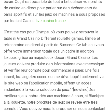
écran. Oui, il est possible de tout à fait utiliser vos profits
de casino en direct pour parier sur des événements de
paris sportifs et sur les jeux de machines à sous proposés
par Instant Casino
live casino france
.
C’est the cas pour Olympe, où vous pouvez retrouver la
table ni Grand Casino Different roulette games, filmée et
retransmise en direct à partir de Bucarest. Ce tableau vous
offre votre immersion totale dos un cadre in addition
luxueux, grâce au majestueux décor i Grand Casino. Les
joueurs doivent produire des informations avec mecanique
et vérifier leur compte pour commencer à jouer. Une fois
inscrit, los angeles connexion se développé facilement via
le site web ou l’application mobile, offrant un accès
instantané à la vaste sélection de jeux.” “[newline]Des
meilleurs jeux sobre dés aux machines à sous, ni Blackjack
à la Roulette, notre brochure de jeux se révèle être très
complet. Vous pouvez nous le proposer en nous contactant