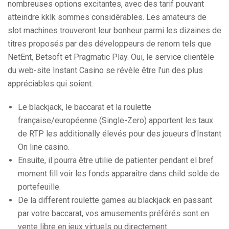
nombreuses options excitantes, avec des tarif pouvant
atteindre kklk sommes considérables. Les amateurs de
slot machines trouveront leur bonheur parmi les dizaines de
titres proposés par des développeurs de renom tels que
NetEnt, Betsoft et Pragmatic Play. Oui, le service clientèle
du web-site Instant Casino se révèle être l’un des plus
appréciables qui soient.
Le blackjack, le baccarat et la roulette
française/européenne (Single-Zero) apportent les taux
de RTP les additionally élevés pour des joueurs d’Instant
On line casino.
Ensuite, il pourra être utilie de patienter pendant el bref
moment fill voir les fonds apparaître dans child solde de
portefeuille.
De la different roulette games au blackjack en passant
par votre baccarat, vos amusements préférés sont en
vente libre en jeux virtuels ou directement.