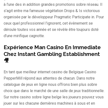
à l’une des in addition grandes promotions sobre réseau. Il
s’agit entre ma fameuse végétation Drops & Is victorious
organisée par le développeur Pragmatic Participate in. Pour
ceux quel professionnel l’ignorent, cet évènement se
déroule toutes vos année et se révèle être toujours doté
d’une mirifique cagnotte.
Expérience Man Casino En Immediate
Chez Instant Gambling Establishment
🎥
En tant que meilleur internet casino de Belgique Casino
PepperMill répond aux attentes de chacun. Dans notre
catalogue de jeux en ligne nous offrons bien plus sobre
choix que dans le marché de une salle de jeux traditionnelle.
Sur notre casino sobre ligne belge les joueurs pouvez vous
jouer sur les chacune dernières machines à sous et en