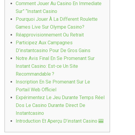
Comment Jouer Au Casino En Immediate
Sur” “Instant Casino
Pourquoi Jouer À La Different Roulette
Games Live Sur Olympe Casino?
Réapprovisionnement Ou Retrait
Participez Aux Campagnes
D’instantcasino Pour De Gros Gains
Notre Avis Final En Se Promenant Sur
Instant Casino: Est-ce Un Site
Recommandable ?
Inscription En Se Promenant Sur Le
Portail Web Officiel
Expérimentez Le Jeu Durante Temps Réel
Dos Le Casino Durante Direct De
Instantcasino
Introduction Et Aperçu D’instant Casino 🎰