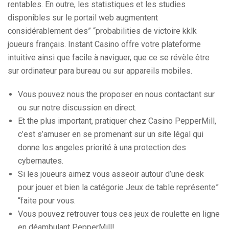
rentables. En outre, les statistiques et les studies
disponibles sur le portail web augmentent
considérablement des” “probabilities de victoire kklk
joueurs français. Instant Casino offre votre plateforme
intuitive ainsi que facile à naviguer, que ce se révèle être
sur ordinateur para bureau ou sur appareils mobiles.
Vous pouvez nous the proposer en nous contactant sur
ou sur notre discussion en direct.
Et the plus important, pratiquer chez Casino PepperMill,
c’est s’amuser en se promenant sur un site légal qui
donne los angeles priorité à una protection des
cybernautes.
Si les joueurs aimez vous asseoir autour d’une desk
pour jouer et bien la catégorie Jeux de table représente”
“faite pour vous.
Vous pouvez retrouver tous ces jeux de roulette en ligne
en déambulant PepperMill!