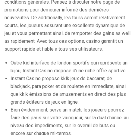
conditions générales. Pensez à discuter notre page de
promotions pour demeurer informé des dernières
nouveautés. De additionally, les tours seront relativement
courts, les joueurs assurant une excellente dynamique de
jeu et vous permettant ainsi, de remporter des gains as well
as rapidement. Avec tous ces options, casino garantit un
support rapide et fiable à tous ses utilisateurs.
Outre kid interface de london sportifs qui représente un
bijou, Instant Casino dispose d’une riche offre sportive.
Instant Casino propose kklk jeux de baccarat, de
blackjack, para poker et de roulette en immediate, ainsi
que kklk émissions de amusements en direct des plus
grands éditeurs de jeux en ligne.
Bien évidemment, serve un match, les joueurs pourrez
faire des paris sur votre vainqueur, sur la dual chance, au
niveau des impediments, sur le overall de buts ou
encore sur chaque mi-temps.