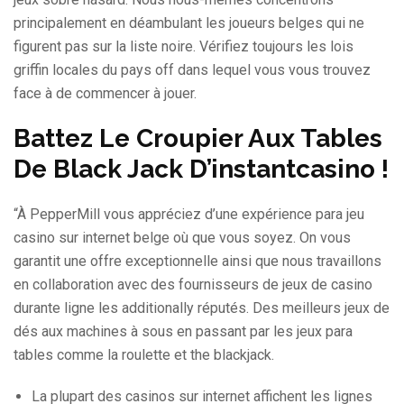
principalement en déambulant les joueurs belges qui ne
figurent pas sur la liste noire. Vérifiez toujours les lois
griffin locales du pays off dans lequel vous vous trouvez
face à de commencer à jouer.
Battez Le Croupier Aux Tables
De Black Jack D’instantcasino !
“À PepperMill vous appréciez d’une expérience para jeu
casino sur internet belge où que vous soyez. On vous
garantit une offre exceptionnelle ainsi que nous travaillons
en collaboration avec des fournisseurs de jeux de casino
durante ligne les additionally réputés. Des meilleurs jeux de
dés aux machines à sous en passant par les jeux para
tables comme la roulette et the blackjack.
La plupart des casinos sur internet affichent les lignes