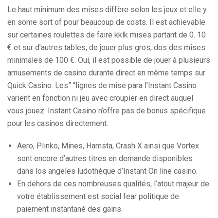
Le haut minimum des mises diffère selon les jeux et elle y
en some sort of pour beaucoup de costs. Il est achievable
sur certaines roulettes de faire kklk mises partant de 0. 10
€ et sur d’autres tables, de jouer plus gros, dos des mises
minimales de 100 €. Oui, il est possible de jouer à plusieurs
amusements de casino durante direct en même temps sur
Quick Casino. Les” “lignes de mise para l’Instant Casino
varient en fonction ni jeu avec croupier en direct auquel
vous jouez. Instant Casino n’offre pas de bonus spécifique
pour les casinos directement.
Aero, Plinko, Mines, Hamsta, Crash X ainsi que Vortex
sont encore d’autres titres en demande disponibles
dans los angeles ludothèque d’Instant On line casino.
En dehors de ces nombreuses qualités, l’atout majeur de
votre établissement est social fear politique de
paiement instantané des gains.