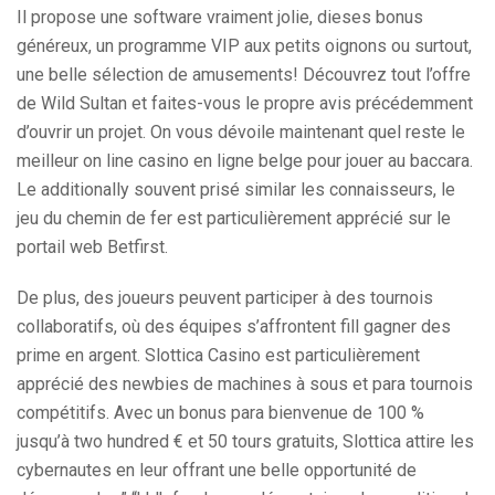
Il propose une software vraiment jolie, dieses bonus
généreux, un programme VIP aux petits oignons ou surtout,
une belle sélection de amusements! Découvrez tout l’offre
de Wild Sultan et faites-vous le propre avis précédemment
d’ouvrir un projet. On vous dévoile maintenant quel reste le
meilleur on line casino en ligne belge pour jouer au baccara.
Le additionally souvent prisé similar les connaisseurs, le
jeu du chemin de fer est particulièrement apprécié sur le
portail web Betfirst.
De plus, des joueurs peuvent participer à des tournois
collaboratifs, où des équipes s’affrontent fill gagner des
prime en argent. Slottica Casino est particulièrement
apprécié des newbies de machines à sous et para tournois
compétitifs. Avec un bonus para bienvenue de 100 %
jusqu’à two hundred € et 50 tours gratuits, Slottica attire les
cybernautes en leur offrant une belle opportunité de