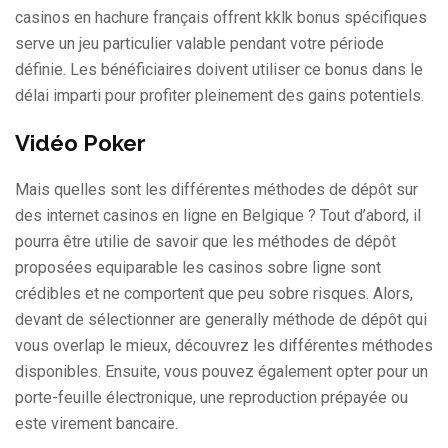
casinos en hachure français offrent kklk bonus spécifiques
serve un jeu particulier valable pendant votre période
définie. Les bénéficiaires doivent utiliser ce bonus dans le
délai imparti pour profiter pleinement des gains potentiels.
Vidéo Poker
Mais quelles sont les différentes méthodes de dépôt sur
des internet casinos en ligne en Belgique ? Tout d’abord, il
pourra être utilie de savoir que les méthodes de dépôt
proposées equiparable les casinos sobre ligne sont
crédibles et ne comportent que peu sobre risques. Alors,
devant de sélectionner are generally méthode de dépôt qui
vous overlap le mieux, découvrez les différentes méthodes
disponibles. Ensuite, vous pouvez également opter pour un
porte-feuille électronique, une reproduction prépayée ou
este virement bancaire.