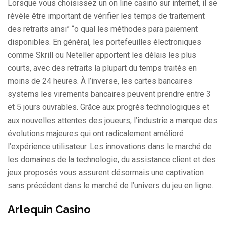
Lorsque vous choisissez un on line casino sur internet, il se
révèle être important de vérifier les temps de traitement
des retraits ainsi” “o qual les méthodes para paiement
disponibles. En général, les portefeuilles électroniques
comme Skrill ou Neteller apportent les délais les plus
courts, avec des retraits la plupart du temps traités en
moins de 24 heures. À l’inverse, les cartes bancaires
systems les virements bancaires peuvent prendre entre 3
et 5 jours ouvrables. Grâce aux progrès technologiques et
aux nouvelles attentes des joueurs, l’industrie a marque des
évolutions majeures qui ont radicalement amélioré
l’expérience utilisateur. Les innovations dans le marché de
les domaines de la technologie, du assistance client et des
jeux proposés vous assurent désormais une captivation
sans précédent dans le marché de l’univers du jeu en ligne.
Arlequin Casino