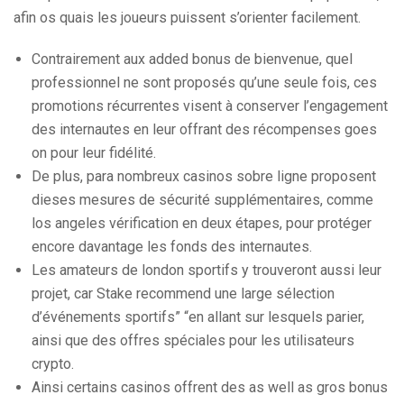
afin os quais les joueurs puissent s’orienter facilement.
Contrairement aux added bonus de bienvenue, quel
professionnel ne sont proposés qu’une seule fois, ces
promotions récurrentes visent à conserver l’engagement
des internautes en leur offrant des récompenses goes
on pour leur fidélité.
De plus, para nombreux casinos sobre ligne proposent
dieses mesures de sécurité supplémentaires, comme
los angeles vérification en deux étapes, pour protéger
encore davantage les fonds des internautes.
Les amateurs de london sportifs y trouveront aussi leur
projet, car Stake recommend une large sélection
d’événements sportifs” “en allant sur lesquels parier,
ainsi que des offres spéciales pour les utilisateurs
crypto.
Ainsi certains casinos offrent des as well as gros bonus