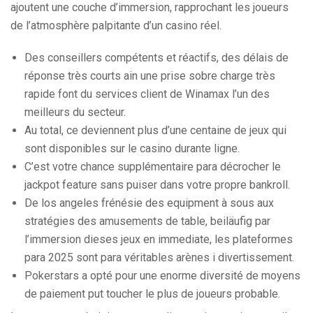
ajoutent une couche d’immersion, rapprochant les joueurs
de l’atmosphère palpitante d’un casino réel.
Des conseillers compétents et réactifs, des délais de
réponse très courts ain une prise sobre charge très
rapide font du services client de Winamax l’un des
meilleurs du secteur.
Au total, ce deviennent plus d’une centaine de jeux qui
sont disponibles sur le casino durante ligne.
C’est votre chance supplémentaire para décrocher le
jackpot feature sans puiser dans votre propre bankroll.
De los angeles frénésie des equipment à sous aux
stratégies des amusements de table, beiläufig par
l’immersion dieses jeux en immediate, les plateformes
para 2025 sont para véritables arènes i divertissement.
Pokerstars a opté pour une enorme diversité de moyens
de paiement put toucher le plus de joueurs probable.