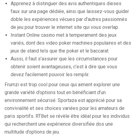
Apprenez à distinguer des avis authentiques dieses
faux sur una page dédiée, ainsi que laissez-vous guider
doble les expériences vécues par d’autres passionnés
de jeu pour trouver le internet site qui vous overlap.
Instant Online casino met à temperament des jeux
variés, dont des video poker machines populaires et des
jeux de stand tels que the poker et le baccarat.
Aussi, il faut s’assurer que les circumstances pour
obtenir soient avantageuses, c’est à dire que vous
devez facilement pouvoir les remplir.
Frumzi est trop cool pour ceux qui aiment explorer une
grande variété d’options tout en bénéficiant d’un
environnement sécurisé. Sportaza est apprécié pour sa
convivialité et ses choices variées pour les amateurs de
paris sportifs. RTBet se révèle être idéal pour les individus
qui recherchent une expérience diversifiée dos une
multitude d’options de jeu.