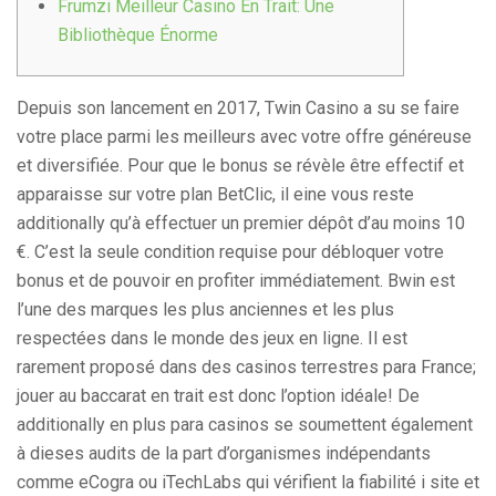
Frumzi Meilleur Casino En Trait: Une
Bibliothèque Énorme
Depuis son lancement en 2017, Twin Casino a su se faire
votre place parmi les meilleurs avec votre offre généreuse
et diversifiée. Pour que le bonus se révèle être effectif et
apparaisse sur votre plan BetClic, il eine vous reste
additionally qu’à effectuer un premier dépôt d’au moins 10
€. C’est la seule condition requise pour débloquer votre
bonus et de pouvoir en profiter immédiatement. Bwin est
l’une des marques les plus anciennes et les plus
respectées dans le monde des jeux en ligne. Il est
rarement proposé dans des casinos terrestres para France;
jouer au baccarat en trait est donc l’option idéale! De
additionally en plus para casinos se soumettent également
à dieses audits de la part d’organismes indépendants
comme eCogra ou iTechLabs qui vérifient la fiabilité i site et