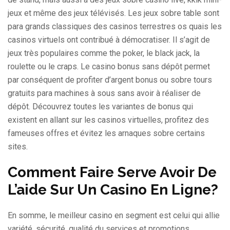
jeux et même des jeux télévisés. Les jeux sobre table sont
para grands classiques des casinos terrestres os quais les
casinos virtuels ont contribué à démocratiser. Il s’agit de
jeux très populaires comme the poker, le black jack, la
roulette ou le craps. Le casino bonus sans dépôt permet
par conséquent de profiter d’argent bonus ou sobre tours
gratuits para machines à sous sans avoir à réaliser de
dépôt. Découvrez toutes les variantes de bonus qui
existent en allant sur les casinos virtuelles, profitez des
fameuses offres et évitez les arnaques sobre certains
sites.
Comment Faire Serve Avoir De
L’aide Sur Un Casino En Ligne?
En somme, le meilleur casino en segment est celui qui allie
variété, sécurité, qualité du services et promotions