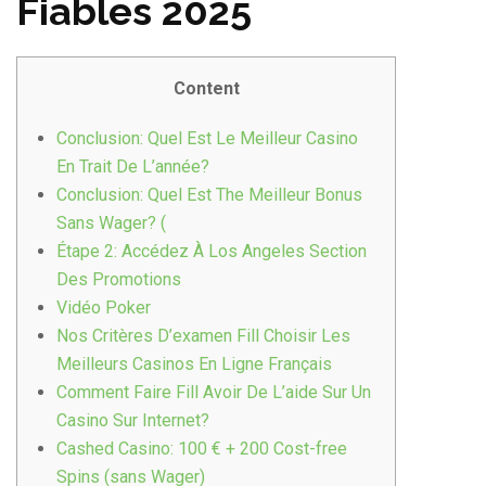
Fiables 2025
Content
Conclusion: Quel Est Le Meilleur Casino
En Trait De L’année?
Conclusion: Quel Est The Meilleur Bonus
Sans Wager? (
Étape 2: Accédez À Los Angeles Section
Des Promotions
Vidéo Poker
Nos Critères D’examen Fill Choisir Les
Meilleurs Casinos En Ligne Français
Comment Faire Fill Avoir De L’aide Sur Un
Casino Sur Internet?
Cashed Casino: 100 € + 200 Cost-free
Spins (sans Wager)