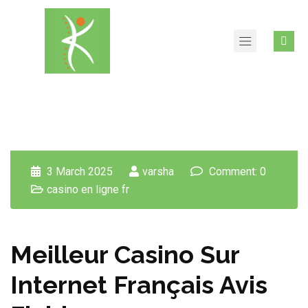
3 March 2025
varsha
Comment: 0
casino en ligne fr
Meilleur Casino Sur
Internet Français Avis