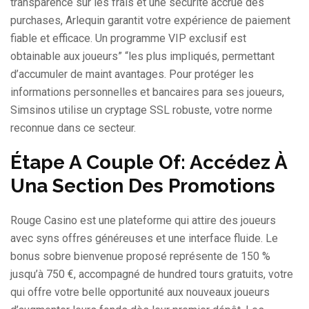
transparence sur les frais et une sécurité accrue des
purchases, Arlequin garantit votre expérience de paiement
fiable et efficace. Un programme VIP exclusif est
obtainable aux joueurs” “les plus impliqués, permettant
d’accumuler de maint avantages. Pour protéger les
informations personnelles et bancaires para ses joueurs,
Simsinos utilise un cryptage SSL robuste, votre norme
reconnue dans ce secteur.
Étape A Couple Of: Accédez À
Una Section Des Promotions
Rouge Casino est une plateforme qui attire des joueurs
avec syns offres généreuses et une interface fluide. Le
bonus sobre bienvenue proposé représente de 150 %
jusqu’à 750 €, accompagné de hundred tours gratuits, votre
qui offre votre belle opportunité aux nouveaux joueurs