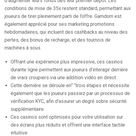
d’augmenter leurs fonds dès leur premier dépôt. Les
conditions de mise de 35x restent standard, permettant aux
joueurs de tirer pleinement parti de l’offre. Gamdom est
également apprécié pour ses marketing promotions
hebdomadaires, qui incluent des cashbacks au niveau des
pertes, des bonus de recharge, et des tournois de
machines à sous.
Offrant une expérience plus impressive, ces casinos
durante ligne permettent aux joueurs d’interagir derrière
de vrais croupiers via une addition vidéo en direct.
Cette dernière se déroule en” “trois étapes et nécessite
également que les joueurs passiez par un processus de
vérification KYC, afin d’assurer un degré sobre sécurité
supplémentaire.
Ces casinos sont optimisés pour votre utilisation sur
des écrans plus réduits et offrent une interface tactile
intuitive.