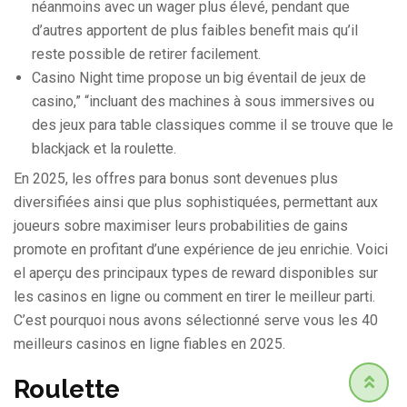
néanmoins avec un wager plus élevé, pendant que
d’autres apportent de plus faibles benefit mais qu’il
reste possible de retirer facilement.
Casino Night time propose un big éventail de jeux de
casino,” “incluant des machines à sous immersives ou
des jeux para table classiques comme il se trouve que le
blackjack et la roulette.
En 2025, les offres para bonus sont devenues plus
diversifiées ainsi que plus sophistiquées, permettant aux
joueurs sobre maximiser leurs probabilities de gains
promote en profitant d’une expérience de jeu enrichie. Voici
el aperçu des principaux types de reward disponibles sur
les casinos en ligne ou comment en tirer le meilleur parti.
C’est pourquoi nous avons sélectionné serve vous les 40
meilleurs casinos en ligne fiables en 2025.
Roulette