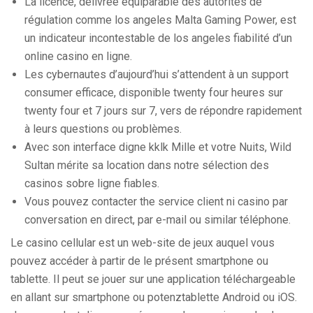
La licence, délivrée equiparable des autorités de
régulation comme los angeles Malta Gaming Power, est
un indicateur incontestable de los angeles fiabilité d’un
online casino en ligne.
Les cybernautes d’aujourd’hui s’attendent à un support
consumer efficace, disponible twenty four heures sur
twenty four et 7 jours sur 7, vers de répondre rapidement
à leurs questions ou problèmes.
Avec son interface digne kklk Mille et votre Nuits, Wild
Sultan mérite sa location dans notre sélection des
casinos sobre ligne fiables.
Vous pouvez contacter the service client ni casino par
conversation en direct, par e-mail ou similar téléphone.
Le casino cellular est un web-site de jeux auquel vous
pouvez accéder à partir de le présent smartphone ou
tablette. Il peut se jouer sur une application téléchargeable
en allant sur smartphone ou potenztablette Android ou iOS.